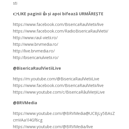
sti
👉LIKE paginii 👍 și apoi bifează URMĂREȘTE
https://www.facebook.com/BisericaRaulVietii/live
https://www.facebook.com/RadioBisericaRaulVietii/
http://www.raul-vietii.ro/
http://www.brvmedia.ro/
http://live.brvmedia.ro/
http://bisericariulvietii.ro/
@BisericaRaulVietiiLive
https://m.youtube.com/@BisericaRaulVietiiLive
https://www.facebook.com/BisericaRaulVietii/live
https://www.youtube.com/c/BisericaRâulViețiiLive
@BRVMedia
https://www.youtube.com/@BRVMedia@UC8jLy5BAsZ
cmVAa1l4Gf6cg
https://www.youtube.com/@BRVMedia/live