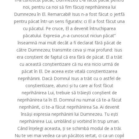
noi, pentru ca noi să fim făcuți neprihănirea lui
Dumnezeu în El. Remarcabil! Isus n-a fost făcut o jertfă
pentru păcat într-un sens figurativ; ci El a fost făcut una
cu păcatul. Pe cruce, El a devenit întruchiparea
păcatului. Expresia „n-a cunoscut niciun păcat”
înseamnă mai mult decât a fi declarat fără păcat de
către Dumnezeu; transmite ceva și mai profund: Isus
era conștient de faptul că era fără de păcat. El a trăit
cu această conștientizare că nu era nicio urmă de
păcat în El. De aceea este vitală conștientizarea
neprihănirii. Dacă Domnul Isus a trăit cu o astfel de
conștientizare, atunci și tu care ai fost făcut
neprihănirea Lui, trebuie să trăiești conștient de
neprihănirea ta în El. Domnul nu numai că te-a făcut
neprihănit, ci te-a făcut neprihănirea Sa. Ai devenit
însăși expresia neprihănirii lui Dumnezeu. Tu ești
neprihănirea Lui, umblând și vorbind în trup uman.
Când înțelegi aceasta, ți se schimbă modul de a trăi.
Nu te vei mai vedea ca un păcătos iertat, ci ca un copil