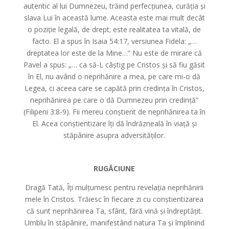
autentic al lui Dumnezeu, trăind perfecțiunea, curăția și
slava Lui în această lume. Aceasta este mai mult decât
o poziție legală, de drept; este realitatea ta vitală, de
facto. El a spus în Isaia 54:17, versiunea Fidela: „…
dreptatea lor este de la Mine…” Nu este de mirare că
Pavel a spus: „… ca să-L câștig pe Cristos și să fiu găsit
în El, nu având o neprihănire a mea, pe care mi-o dă
Legea, ci aceea care se capătă prin credința în Cristos,
neprihănirea pe care o dă Dumnezeu prin credință”
(Filipeni 3:8-9). Fii mereu conștient de neprihănirea ta în
El. Acea conștientizare îți dă îndrăzneală în viață și
stăpânire asupra adversităților.
RUGĂCIUNE
Dragă Tată, Îți mulțumesc pentru revelația neprihănirii
mele în Cristos. Trăiesc în fiecare zi cu conștientizarea
că sunt neprihănirea Ta, sfânt, fără vină și îndreptățit.
Umblu în stăpânire, manifestând natura Ta și împlinind