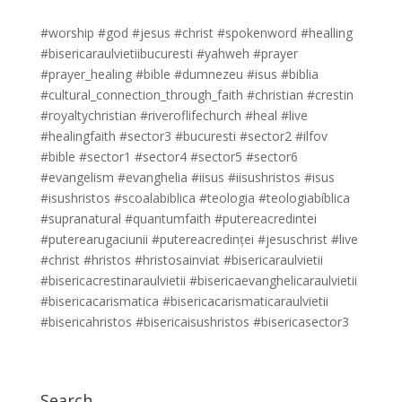
#worship #god #jesus #christ #spokenword #healling
#bisericaraulvietiibucuresti #yahweh #prayer
#prayer_healing #bible #dumnezeu #isus #biblia
#cultural_connection_through_faith #christian #crestin
#royaltychristian #riveroflifechurch #heal #live
#healingfaith #sector3 #bucuresti #sector2 #ilfov
#bible #sector1 #sector4 #sector5 #sector6
#evangelism #evanghelia #iisus #iisushristos #isus
#isushristos #scoalabiblica #teologia #teologiabíblica
#supranatural #quantumfaith #putereacredintei
#puterearugaciunii #putereacredinței #jesuschrist #live
#christ #hristos #hristosainviat #bisericaraulvietii
#bisericacrestinaraulvietii #bisericaevanghelicaraulvietii
#bisericacarismatica #bisericacarismaticaraulvietii
#bisericahristos #bisericaisushristos #bisericasector3
Search