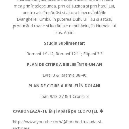
mea prin înțelepciunea, prin călăuzirea și prin harul Lui,
pentru a le împărtăși și altora binecuvântările
Evangheliei. Umblu în puterea Duhului Tău și astăzi,
producând roade și lucrări ale neprihănirii, în Numele lui
Isus. Amin.
Studiu Suplimentar:
Romani 1:9-12; Romani 12:11; Filipeni 3:3
PLAN DE CITIRE A BIBLIEI ÎNTR-UN AN
Evrei 3 & Ieremia 38-40
PLAN DE CITIRE A BIBLIEI ÎN DOI ANI
Ioan 9:18-27 & 1 Cronici 3
👉ABONEAZĂ-TE 👍 și apăsă pe CLOPOȚEL 🔔
https://www.youtube.com/@brv-media-lauda-si-
inchinare