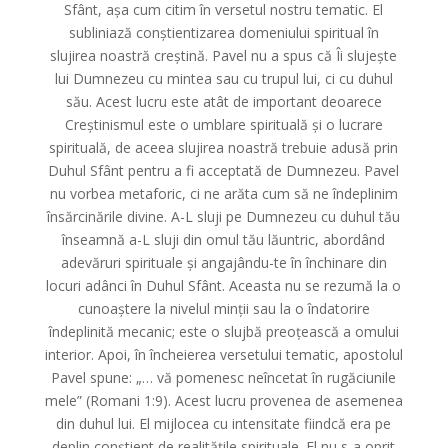
Sfânt, așa cum citim în versetul nostru tematic. El
subliniază conștientizarea domeniului spiritual în
slujirea noastră creștină. Pavel nu a spus că Îi slujește
lui Dumnezeu cu mintea sau cu trupul lui, ci cu duhul
său. Acest lucru este atât de important deoarece
Creștinismul este o umblare spirituală și o lucrare
spirituală, de aceea slujirea noastră trebuie adusă prin
Duhul Sfânt pentru a fi acceptată de Dumnezeu. Pavel
nu vorbea metaforic, ci ne arăta cum să ne îndeplinim
însărcinările divine. A-L sluji pe Dumnezeu cu duhul tău
înseamnă a-L sluji din omul tău lăuntric, abordând
adevăruri spirituale și angajându-te în închinare din
locuri adânci în Duhul Sfânt. Aceasta nu se rezumă la o
cunoaștere la nivelul minții sau la o îndatorire
îndeplinită mecanic; este o slujbă preoțească a omului
interior. Apoi, în încheierea versetului tematic, apostolul
Pavel spune: „… vă pomenesc neîncetat în rugăciunile
mele” (Romani 1:9). Acest lucru provenea de asemenea
din duhul lui. El mijlocea cu intensitate fiindcă era pe
deplin conștient de realitățile spirituale. El nu s-a oprit