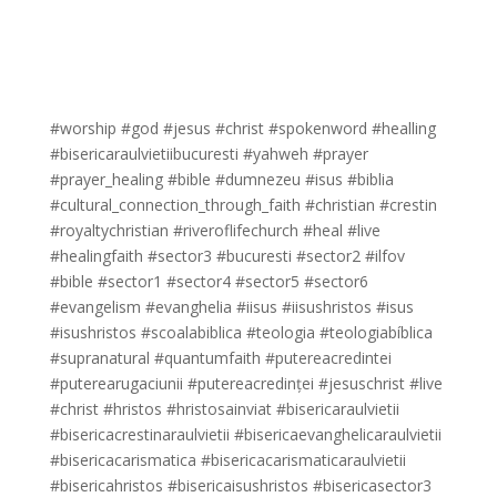
#worship #god #jesus #christ #spokenword #healling
#bisericaraulvietiibucuresti #yahweh #prayer
#prayer_healing #bible #dumnezeu #isus #biblia
#cultural_connection_through_faith #christian #crestin
#royaltychristian #riveroflifechurch #heal #live
#healingfaith #sector3 #bucuresti #sector2 #ilfov
#bible #sector1 #sector4 #sector5 #sector6
#evangelism #evanghelia #iisus #iisushristos #isus
#isushristos #scoalabiblica #teologia #teologiabíblica
#supranatural #quantumfaith #putereacredintei
#puterearugaciunii #putereacredinței #jesuschrist #live
#christ #hristos #hristosainviat #bisericaraulvietii
#bisericacrestinaraulvietii #bisericaevanghelicaraulvietii
#bisericacarismatica #bisericacarismaticaraulvietii
#bisericahristos #bisericaisushristos #bisericasector3