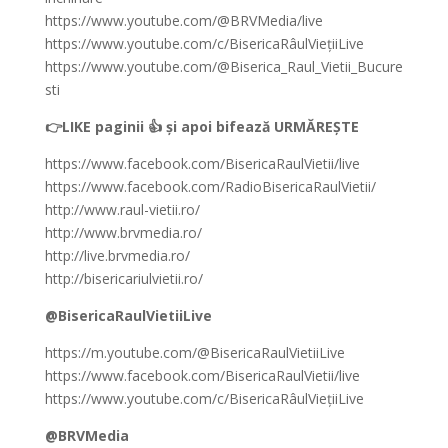
https://www.youtube.com/@BRVMedia/live
https://www.youtube.com/c/BisericaRâulViețiiLive
https://www.youtube.com/@Biserica_Raul_Vietii_Bucure
sti
👉LIKE paginii 👍 și apoi bifează URMĂREȘTE
https://www.facebook.com/BisericaRaulVietii/live
https://www.facebook.com/RadioBisericaRaulVietii/
http://www.raul-vietii.ro/
http://www.brvmedia.ro/
http://live.brvmedia.ro/
http://bisericariulvietii.ro/
@BisericaRaulVietiiLive
https://m.youtube.com/@BisericaRaulVietiiLive
https://www.facebook.com/BisericaRaulVietii/live
https://www.youtube.com/c/BisericaRâulViețiiLive
@BRVMedia