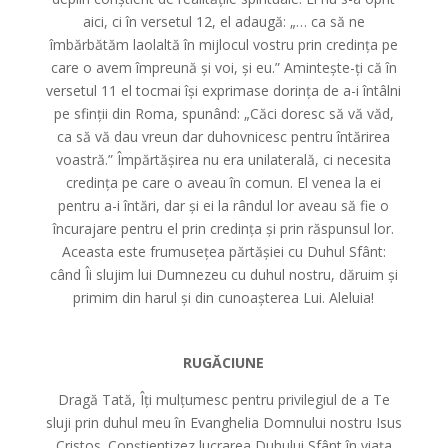
aici, ci în versetul 12, el adaugă: „… ca să ne
îmbărbătăm laolaltă în mijlocul vostru prin credința pe
care o avem împreună și voi, și eu.” Amintește-ți că în
versetul 11 el tocmai își exprimase dorința de a-i întâlni
pe sfinții din Roma, spunând: „Căci doresc să vă văd,
ca să vă dau vreun dar duhovnicesc pentru întărirea
voastră.” Împărtășirea nu era unilaterală, ci necesita
credința pe care o aveau în comun. El venea la ei
pentru a-i întări, dar și ei la rândul lor aveau să fie o
încurajare pentru el prin credința și prin răspunsul lor.
Aceasta este frumusețea părtășiei cu Duhul Sfânt:
când Îi slujim lui Dumnezeu cu duhul nostru, dăruim și
primim din harul și din cunoașterea Lui. Aleluia!
RUGĂCIUNE
Dragă Tată, Îți mulțumesc pentru privilegiul de a Te
sluji prin duhul meu în Evanghelia Domnului nostru Isus
Cristos. Conștientizez lucrarea Duhului Sfânt în viața